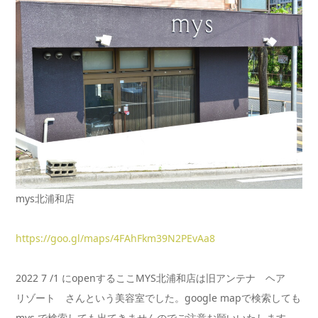
mys北浦和店
https://goo.gl/maps/4FAhFkm39N2PEvAa8
2022 7 /1 にopenするここMYS北浦和店は旧アンテナ ヘア
リゾート さんという美容室でした。google mapで検索しても
mys で検索しても出てきませんのでご注意お願いいたします。