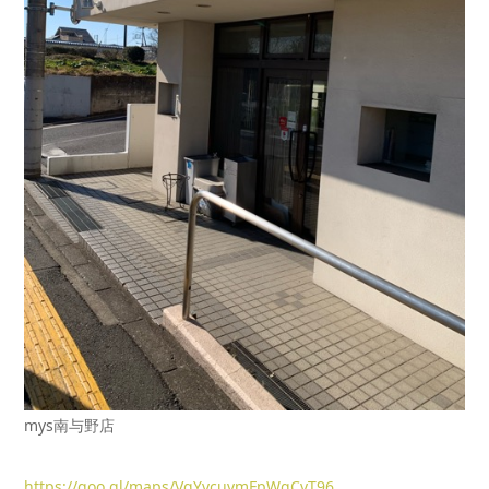
mys南与野店
https://goo.gl/maps/VgYvcuvmFpWqCvT96