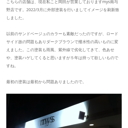
こちらの店舗は、現在私こと岡田が営業しておりますmys南与
野店です。2022/3月に外部塗装を行いましてイメージを刷新致
しました。
以前のサンドベージュのカラーも素敵だったのですが、ロード
サイド故の問題もありダークブラウンで撥水性の高いものに変
えました。この塗装も雨風、紫外線で劣化してきて、色あせ
や、塗装ハゲしてくると思いますが５年は持って欲しいもので
すね。
最初の塗装は最初から問題ありましたので。