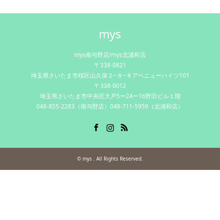
mys
mys南与野店/mys北浦和店
〒338-0821
埼玉県さいたま市桜区山久保２−８−８アベニューハイツ101
〒338-0012
埼玉県さいたま市中央区大戸5ー24ー16野田ビル１階
048-855-2283（南与野店）048-711-5959（北浦和店）
Facebook
Instagram
RSS
©
mys
. All Rights Reserved.