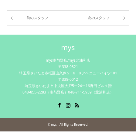
前のスタッフ
次のスタッフ
mys
mys南与野店/mys北浦和店
〒338-0821
埼玉県さいたま市桜区山久保２−８−８アベニューハイツ101
〒338-0012
埼玉県さいたま市中央区大戸5ー24ー16野田ビル１階
048-855-2283（南与野店）048-711-5959（北浦和店）
Facebook
Instagram
RSS
©
mys
. All Rights Reserved.